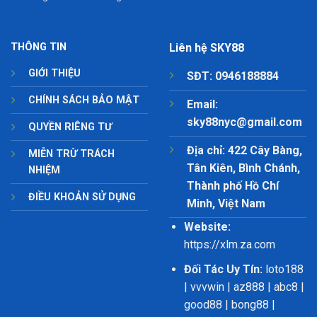
THÔNG TIN
Liên hệ SKY88
GIỚI THIỆU
SĐT:
0946188884
CHÍNH SÁCH BẢO MẬT
Email:
sky88nyc@gmail.com
QUYỀN RIÊNG TƯ
Địa chỉ:
422 Cây Bàng,
MIỄN TRỪ TRÁCH
Tân Kiên, Bình Chánh,
NHIỆM
Thành phố Hồ Chí
ĐIỀU KHOẢN SỬ DỤNG
Minh, Việt Nam
Website:
https://xlm.za.com
Đối Tác Uy Tín:
loto188
|
vvvwin
|
az888
|
abc8
|
good88
|
bong88
|