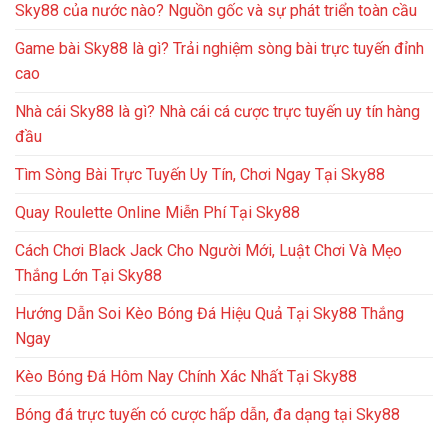
Sky88 của nước nào? Nguồn gốc và sự phát triển toàn cầu
Game bài Sky88 là gì? Trải nghiệm sòng bài trực tuyến đỉnh
cao
Nhà cái Sky88 là gì? Nhà cái cá cược trực tuyến uy tín hàng
đầu
Tìm Sòng Bài Trực Tuyến Uy Tín, Chơi Ngay Tại Sky88
Quay Roulette Online Miễn Phí Tại Sky88
Cách Chơi Black Jack Cho Người Mới, Luật Chơi Và Mẹo
Thắng Lớn Tại Sky88
Hướng Dẫn Soi Kèo Bóng Đá Hiệu Quả Tại Sky88 Thắng
Ngay
Kèo Bóng Đá Hôm Nay Chính Xác Nhất Tại Sky88
Bóng đá trực tuyến có cược hấp dẫn, đa dạng tại Sky88