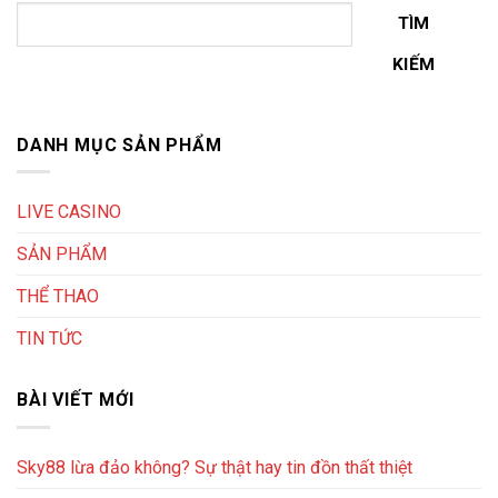
TÌM
KIẾM
DANH MỤC SẢN PHẨM
LIVE CASINO
SẢN PHẨM
THỂ THAO
TIN TỨC
BÀI VIẾT MỚI
Sky88 lừa đảo không? Sự thật hay tin đồn thất thiệt