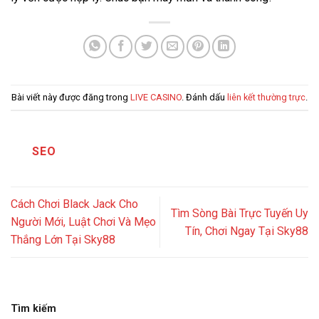
Bài viết này được đăng trong
LIVE CASINO
. Đánh dấu
liên kết thường trực
.
SEO
Cách Chơi Black Jack Cho
Tìm Sòng Bài Trực Tuyến Uy
Người Mới, Luật Chơi Và Mẹo
Tín, Chơi Ngay Tại Sky88
Thắng Lớn Tại Sky88
Tìm kiếm