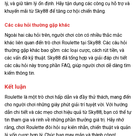
lý, và giữ tâm lý ổn định. Hãy tận dụng các công cụ hỗ trợ và
khuyến mãi từ Sky88 để tăng cơ hội chiến thắng.
Các câu hỏi thường gặp khác
Ngoài hai câu hỏi trên, người chơi còn có nhiều thắc mắc
khác liên quan đến trò chơi Roulette tại Sky88. Các câu hỏi
thường gặp khác bao gồm: các loại cược, cách rút tiền, và
các vấn đề kỹ thuật. Sky88 đã tổng hợp và giải đáp chi tiết
các câu hỏi này trong phần FAQ, giúp người chơi dễ dàng tìm
kiếm thông tin.
Kết luận
Roulette là một trò chơi hấp dẫn và đầy thử thách, mang đến
cho người chơi những giây phút giải trí tuyệt vời. Với hướng
dẫn chi tiết và các mẹo chơi hiệu quả từ Sky88, bạn có thể tự
tin tham gia và rinh về những phần thưởng giá trị. Hãy nhớ
rằng, chơi Roulette đòi hỏi sự kiên nhẫn, chiến thuật và quản
lý vốn cược hợp lý. Chúc bạn may mắn và thành công!