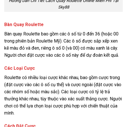
Hướng Dẫn Chi Tiết Cách Quay Roulette Online Miễn Phí Tại
Sky88
Bàn Quay Roulette
Bàn quay Roulette bao gồm các ô số từ 0 đến 36 (hoặc 00
trong phiên bản Roulette Mỹ). Các ô số được sắp xếp xen
kẽ màu đỏ và đen, riêng ô số 0 (và 00) có màu xanh lá cây.
Người chơi đặt cược vào các ô số này để dự đoán kết quả.
Các Loại Cược
Roulette có nhiều loại cược khác nhau, bao gồm cược trong
(đặt cược vào các ô số cụ thể) và cược ngoài (đặt cược vào
các nhóm số hoặc màu sắc). Các loại cược có tỷ lệ trả
thưởng khác nhau, tùy thuộc vào xác suất thắng cược. Người
chơi có thể lựa chọn loại cược phù hợp với chiến thuật của
mình.
Cách Đặt Cược