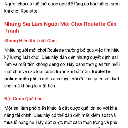
Người chơi có thể thử cược góc để tăng cơ hội thắng cược
khi chơi Roulette.
Những Sai Lầm Người Mới Chơi Roulette Cần
Tránh
Không Hiểu Rõ Luật Chơi
Nhiều người mới chơi Roulette thường bỏ qua việc tìm hiểu
kỹ lưỡng luật chơi. Điều này dẫn đến những quyết định sai
lầm và mất tiền không đáng có. Hãy dành thời gian tìm hiểu
luật chơi và các loại cược trước khi bắt đầu.
Roulette
online miễn phí
là một cách tuyệt vời để làm quen với luật
chơi mà không lo mất tiền.
Đặt Cược Quá Lớn
Một sai lầm phổ biến khác là đặt cược quá lớn so với khả
năng tài chính. Điều này có thể dẫn đến mất kiểm soát và
thua lỗ nặng nề. Hãy đặt cược một cách thận trọng và phù