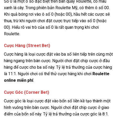
Số 0 là một ô số đặc biệt trên bàn quay Roulette, có màu
xanh lá cây. Trong phiên bản Roulette Mỹ, có thêm ô số 00.
Khi quả bóng rơi vào ô số 0 (hoặc 00), hầu hết các cược sẽ
thua, trừ khi người chơi đặt cược trực tiếp vào số 0 (hoặc
00). Hiểu rõ vai trò của số 0 là rất quan trọng khi chơi
Roulette.
Cược Hàng (Street Bet)
Cược hàng là loại cược đặt vào ba số liên tiếp trên cùng một
hàng ngang trên bàn cược. Người chơi đặt chip cược ở đầu
hàng để cược cho ba số này. Tỷ lệ trả thưởng của cược hàng
là 11:1. Người chơi có thể thử cược hàng khi chơi
Roulette
online miễn phí
.
Cược Góc (Corner Bet)
Cược góc là loại cược đặt vào bốn số liền kề tạo thành một
hình vuông trên bàn cược. Người chơi đặt chip cược ở giao
điểm của bốn số này. Tỷ lệ trả thưởng của cược góc là 8:1.