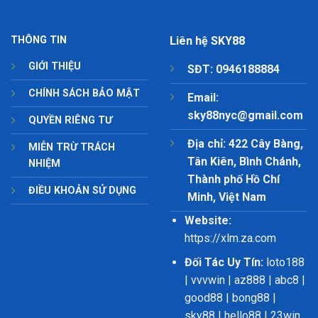
THÔNG TIN
Liên hệ SKY88
GIỚI THIỆU
SĐT:
0946188884
CHÍNH SÁCH BẢO MẬT
Email:
sky88nyc@gmail.com
QUYỀN RIÊNG TƯ
Địa chỉ:
422 Cây Bàng,
MIỄN TRỪ TRÁCH
Tân Kiên, Bình Chánh,
NHIỆM
Thành phố Hồ Chí
ĐIỀU KHOẢN SỬ DỤNG
Minh, Việt Nam
Website:
https://xlm.za.com
Đối Tác Uy Tín:
loto188
|
vvvwin
|
az888
|
abc8
|
good88
|
bong88
|
sky88
|
hello88
|
23win